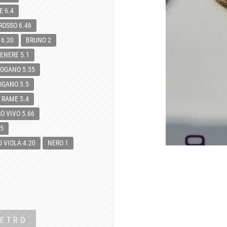
 6.4
ROSSO 6.46
 6.20
BRUNO 2
ENERE 5.1
OGANO 5.35
OGANO 5.5
 RAME 5.4
O VIVO 5.66
5
 VIOLA 4.20
NERO 1
IETRO