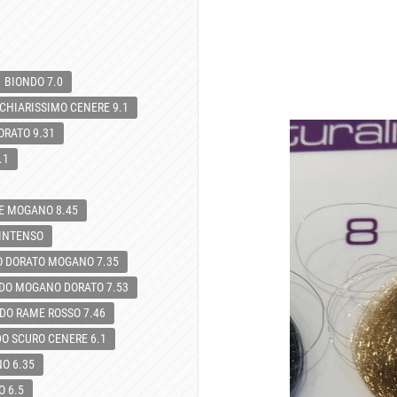
BIONDO 7.0
CHIARISSIMO CENERE 9.1
ORATO 9.31
.1
E MOGANO 8.45
 INTENSO
O DORATO MOGANO 7.35
DO MOGANO DORATO 7.53
DO RAME ROSSO 7.46
O SCURO CENERE 6.1
O 6.35
 6.5