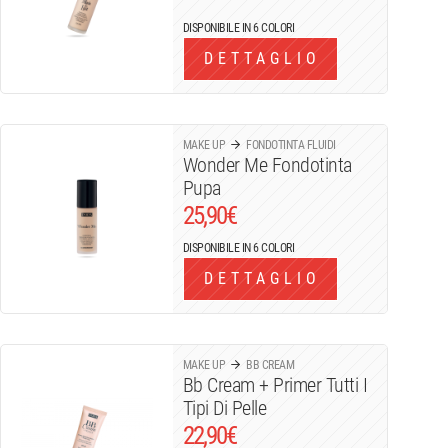
DISPONIBILE IN 6 COLORI
DETTAGLIO
MAKE UP
FONDOTINTA FLUIDI
Wonder Me Fondotinta
Pupa
25,90
€
DISPONIBILE IN 6 COLORI
DETTAGLIO
MAKE UP
BB CREAM
Bb Cream + Primer Tutti I
Tipi Di Pelle
22,90
€