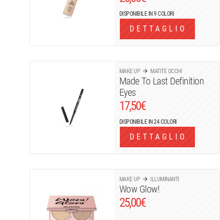
DISPONIBILE IN 9 COLORI
DETTAGLIO
MAKE UP
MATITE OCCHI
Made To Last Definition
Eyes
17,50
€
DISPONIBILE IN 24 COLORI
DETTAGLIO
MAKE UP
ILLUMINANTI
Wow Glow!
25,00
€