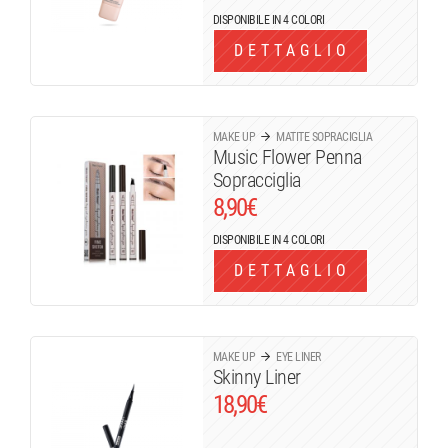
DISPONIBILE IN 4 COLORI
DETTAGLIO
MAKE UP
MATITE SOPRACIGLIA
Music Flower Penna
Sopracciglia
8,90
€
DISPONIBILE IN 4 COLORI
DETTAGLIO
MAKE UP
EYE LINER
Skinny Liner
18,90
€