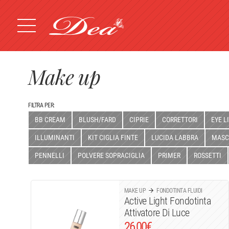
Make up
FILTRA PER:
BB CREAM
BLUSH/FARD
CIPRIE
CORRETTORI
EYE L
ILLUMINANTI
KIT CIGLIA FINTE
LUCIDA LABBRA
MASC
PENNELLI
POLVERE SOPRACIGLIA
PRIMER
ROSSETTI
MAKE UP
FONDOTINTA FLUIDI
Active Light Fondotinta
Attivatore Di Luce
26,00
€