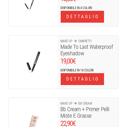
DISPONIBILE IN 4 COLORI
DETTAGLIO
MAKE UP
OMBRETTI
Made To Last Waterproof
Eyeshadow
19,00
€
DISPONIBILE IN 18 COLORI
DETTAGLIO
MAKE UP
BB CREAM
Bb Cream + Primer Pelli
Miste E Grasse
22,90
€