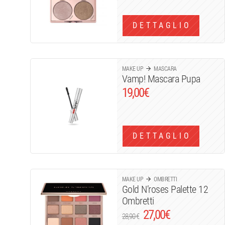
DETTAGLIO
MAKE UP
MASCARA
Vamp! Mascara Pupa
19,00
€
DETTAGLIO
MAKE UP
OMBRETTI
Gold N’roses Palette 12
Ombretti
27,00
€
28,90
€