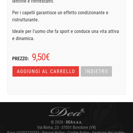
lenitive e rinfrescanti.
Per i capelli garantisce un effetto condizionante e
ristrutturante.
Ideale per l'uomo che fa sport e conduce una vita attiva
e dinamica.
9,50
€
PREZZO:
AGGIUNGI AL CARRELLO
INDIETRO
© 2026 -
DEA s.a.s.
Via Roma, 23 - 37051 Bovolone (VR)
P.iva: 04253720231 -
Privacy Policy
-
Cookie Policy
-
Gestione dei cookie
-