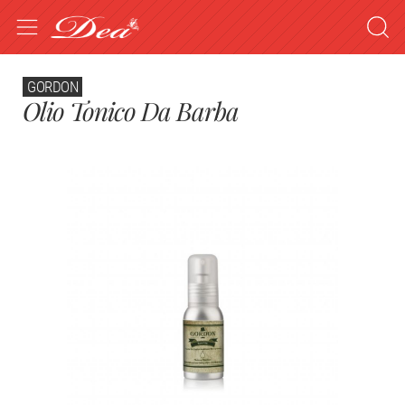
GORDON
Olio Tonico Da Barba